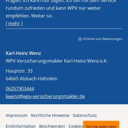
Fragen. Ich kann nur sagen, ich bin mit dem Service
rundum zufrieden und kann WPV nur weiter
empfehlen. Weiter so.
[
mehr
]
Echtheit von Bewertungen
Karl-Heinz Wenz
WPV Versicherungsmakler Karl-Heinz Wenz e.K.
Hauptstr. 33
64665 Alsbach-Hähnlein
06257903444
kwenz@wpv-versicherungsmakler.de
Impressum
·
Rechtliche Hinweise
·
Datenschutz
·
Erstinformation
·
Beschwerden
·
Cookies
Vertrag widerrufen